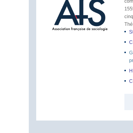
com
155
cin
Thé
S
C
G
p
H
C