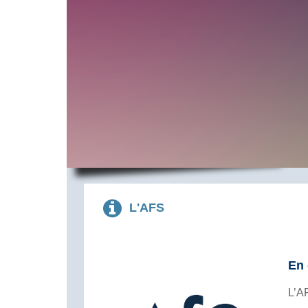
L'AFS
En 
L’A