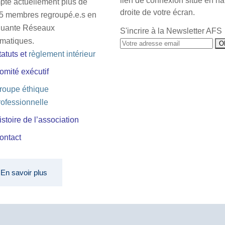
lien de connexion situé en ha
pte actuellement plus de
droite de votre écran.
5 membres regroupé.e.s en
quante Réseaux
S'incrire à la Newsletter AFS
matiques.
tatuts
et
règlement intérieur
omité exécutif
roupe éthique
rofessionnelle
istoire de l’association
ontact
En savoir plus