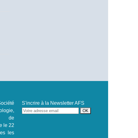
ociété
S'incrire à la Newsletter AFS
ogie,
se de
e le 22
.es les