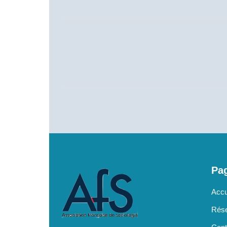
Pag
Accu
Rése