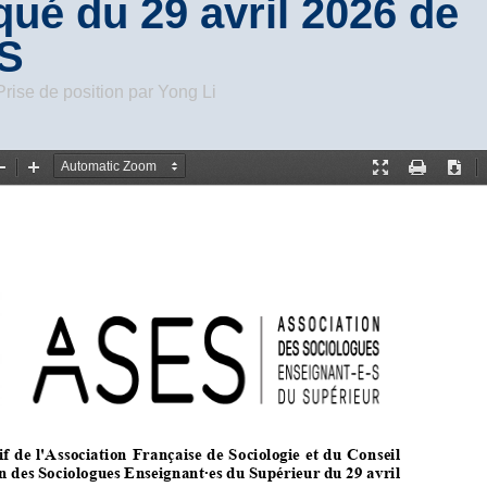
é du 29 avril 2026 de
ES
Prise de position
par
Yong Li