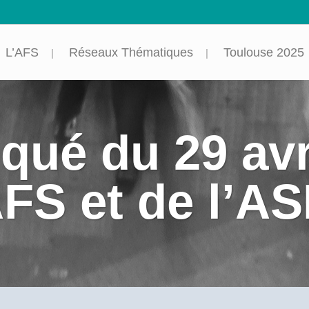
L’AFS
Réseaux Thématiques
Toulouse 2025
ué du 29 avri
AFS et de l’A