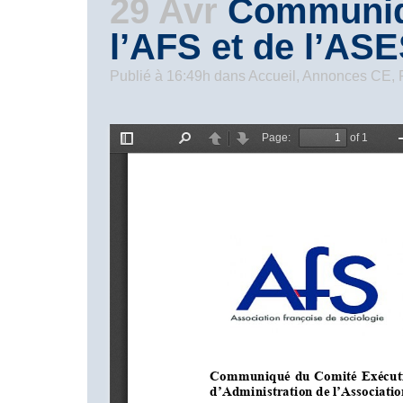
29 Avr
Communiqu
l’AFS et de l’AS
Publié à 16:49h
dans
Accueil
,
Annonces CE
,