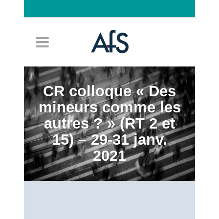
Connexion
CR colloque « Des
mineurs comme les
autres ? » (RT 2 et
15) – 29-31 janv.
2021