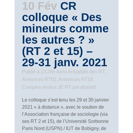
10 Fév
CR
colloque « Des
mineurs comme
les autres ? »
(RT 2 et 15) –
29-31 janv. 2021
Publié à 23:26h
dans
Actualités des RT
,
Annonces RT02
,
Annonces RT19
,
Comptes rendus JE RT
par
pbataill
Le colloque s’est tenu les 29 et 30 janvier
2021 « à distance », avec le soutien de
l’Association française de sociologie (via
ses RT 2 et 15), de l’Université Sorbonne
Paris Nord (USPN) / IUT de Bobigny, de