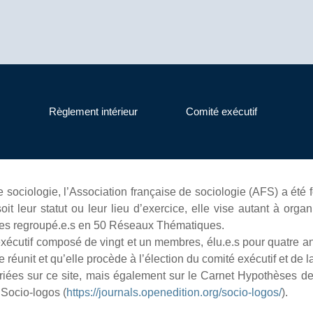
Règlement intérieur
Comité exécutif
e sociologie, l’Association française de sociologie (AFS) a été
 leur statut ou leur lieu d’exercice, elle vise autant à organi
es regroupé.e.s en 50 Réseaux Thématiques.
 exécutif composé de vingt et un membres, élu.e.s pour quatre an
réunit et qu’elle procède à l’élection du comité exécutif et de l
oriées sur ce site, mais également sur le Carnet Hypothèses de 
 Socio-logos (
https://journals.openedition.org/socio-logos/
).