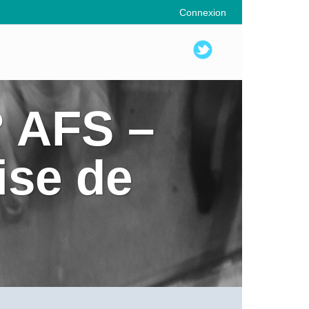
Connexion
 AFS –
ise de