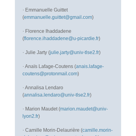
· Emmanuelle Guittet
(
emmanuelle.guittet@gmail.com
)
· Florence Ihaddadene
(
florence.ihaddadene@u-picardie.fr
)
· Julie Jarty (
julie.jarty@univ-tlse2.fr
)
· Anaïs Lafage-Coutens (
anais.lafage-
coutens@protonmail.com
)
· Annalisa Lendaro
(
annalisa.lendaro@univ-tlse2.fr
)
· Marion Maudet (
marion.maudet@univ-
lyon2.fr
)
· Camille Morin-Delaurière (
camille.morin-