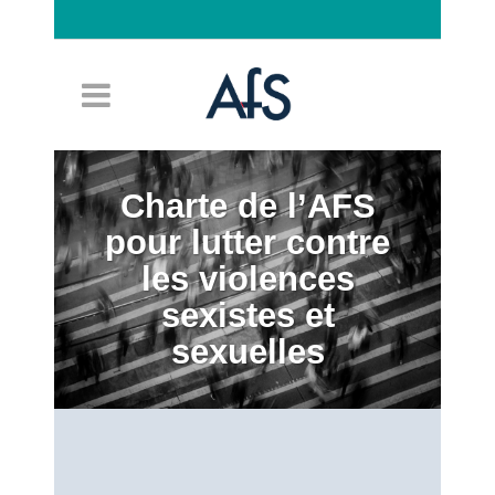
Connexion
Charte de l’AFS
pour lutter contre
les violences
sexistes et
sexuelles