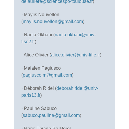
delauriere@sciencespo-toulouse.fr
)
· Maylis Nouvellon
(
maylis.nouvellon@gmail.com
)
· Nadia Okbani (
nadia.okbani@univ-
tlse2.fr
)
· Alice Olivier (
alice.olivier@univ-lille.fr
)
· Maialen Pagiusco
(
pagiusco.m@gmail.com
)
· Déborah Ridel (
deborah.ridel@univ-
paris13.fr
)
· Pauline Sabuco
(
sabuco.pauline@gmail.com
)
· Marie Thiann-Bo Morel