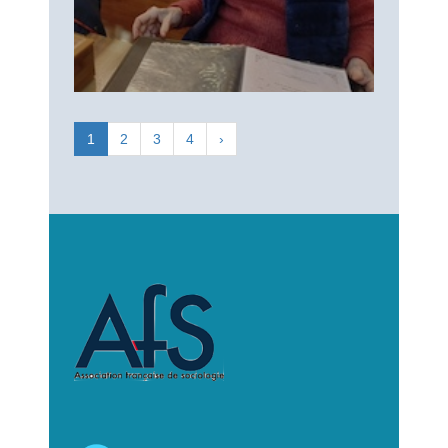
1
2
3
4
›