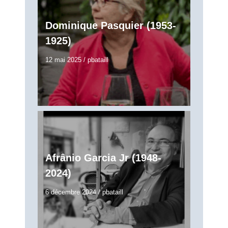
Dominique Pasquier (1953-
1925)
12 mai 2025
/
pbataill
Afrânio Garcia Jr (1948-
2024)
6 décembre 2024
/
pbataill