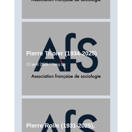
Pierre Tripier (1934-2025)
13 avril 2026
/
Yong Li
Pierre Rolle (1931-2025),