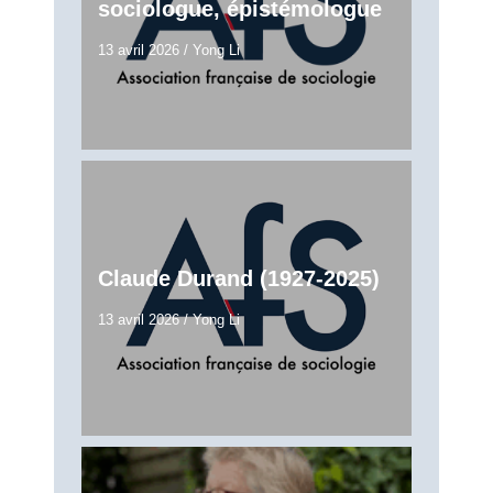
sociologue, épistémologue
13 avril 2026
/
Yong Li
Claude Durand (1927-2025)
13 avril 2026
/
Yong Li