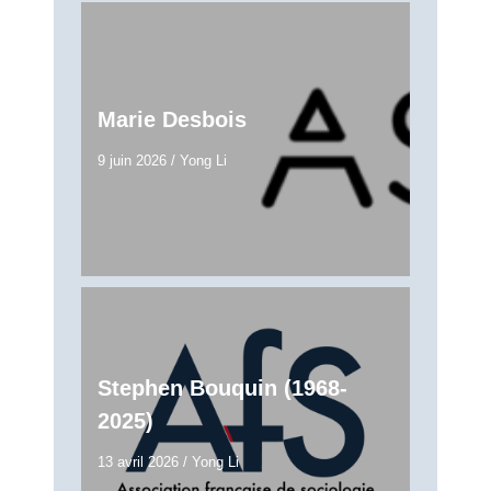
Marie Desbois
9 juin 2026
/
Yong Li
Stephen Bouquin (1968-
2025)
13 avril 2026
/
Yong Li