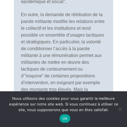
épistémique et social”.
En outre, la demande de rétribution de la
parole militante modifie les relations entre
le collectif et les institutions et rend
possible un ensemble d’usages tactiques
et stratégiques. En particulier, la volonté
de conditionner l’accès à la parole
militante à une rémunération permet aux
militantes de mettre en œuvre des
tactiques de contournement ou
d’“esquive” de certaines propositions
d’intervention, en exigeant par exemple
des montants trop élevés. Mais la
demande de rétribution s’accompagne
Nous utilisons des cookies pour vous garantir la meilleure
également à la revendication avancée par
expérience sur notre site web. Si vous continuez à utiliser ce
le collectif Bamko d’obtenir un agrément
site, nous supposerons que vous en êtes satisfait.
en Éducation permanente, afin de
OK
formaliser et systématiser la