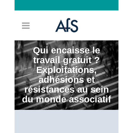
Connexion
Qui encaisse le
travail gratuit ?
Exploitations,
adhésions et
résistances au sein
du monde associatif