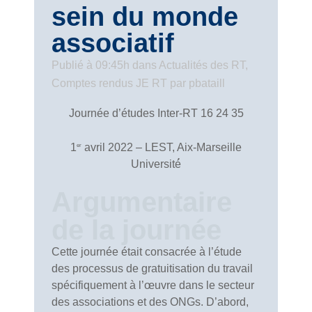
sein du monde
associatif
Publié à 09:45h
dans
Actualités des RT
,
Comptes rendus JE RT
par
pbataill
Journée d’études Inter-RT 16 24 35
1
avril 2022 – LEST, Aix-Marseille
er
Université́
Argumentaire
de la journée
Cette journée était consacrée à l’étude
des processus de gratuitisation du travail
spécifiquement à l’œuvre dans le secteur
des associations et des ONGs. D’abord,