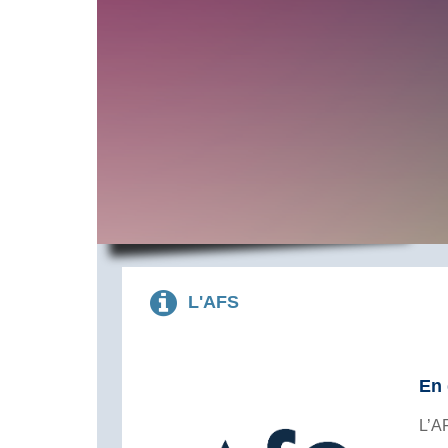
L'AFS
En 
L’A