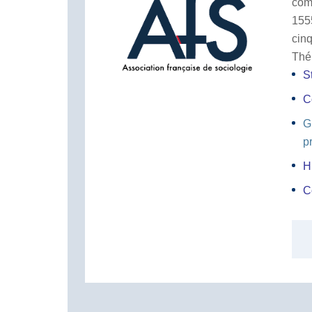
com
155
cin
Thé
S
C
G
p
H
C