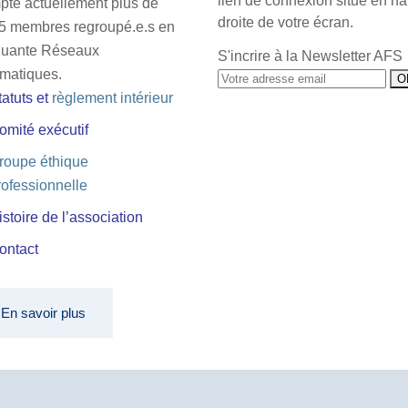
lien de connexion situé en ha
pte actuellement plus de
droite de votre écran.
5 membres regroupé.e.s en
quante Réseaux
S'incrire à la Newsletter AFS
matiques.
tatuts
et
règlement intérieur
omité exécutif
roupe éthique
rofessionnelle
istoire de l’association
ontact
En savoir plus