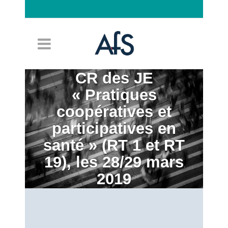
Connexion
CR des JE
« Pratiques
coopératives et
participatives en
santé » (RT 1 et RT
19), les 28/29 mars
2019