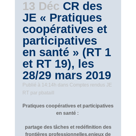
13 Déc
CR des
JE « Pratiques
coopératives et
participatives
en santé » (RT 1
et RT 19), les
28/29 mars 2019
Publié à 14:14h
dans
Comptes rendus JE
RT
par
pbataill
Pratiques coopératives et participatives
en santé :
partage des tâches et redéfinition des
frontières professionnelles,enjeux de