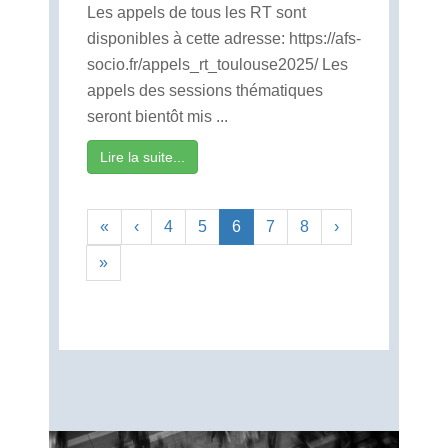
Les appels de tous les RT sont
disponibles à cette adresse: https://afs-
socio.fr/appels_rt_toulouse2025/ Les
appels des sessions thématiques
seront bientôt mis ...
Lire la suite...
«
‹
4
5
6
7
8
›
»