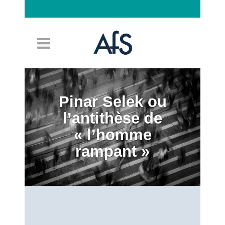
Connexion
Pinar Selek ou
l’antithèse de
« l’homme
rampant »