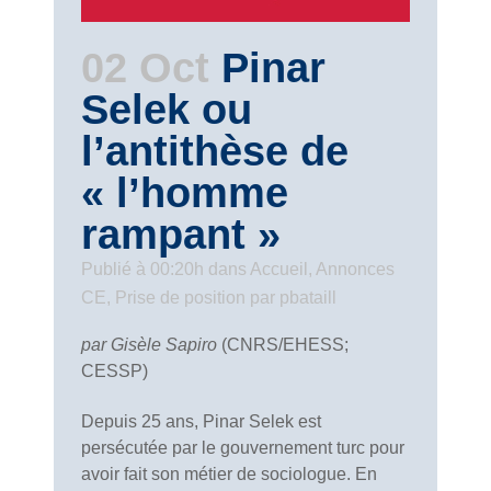
02 Oct
Pinar
Selek ou
l’antithèse de
« l’homme
rampant »
Publié à 00:20h
dans
Accueil
,
Annonces
CE
,
Prise de position
par
pbataill
par Gisèle Sapiro
(CNRS/EHESS;
CESSP)
Depuis 25 ans, Pinar Selek est
persécutée par le gouvernement turc pour
avoir fait son métier de sociologue. En