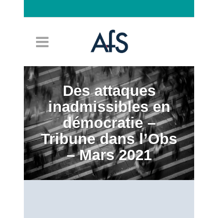
Connexion
Des attaques
inadmissibles en
démocratie –
Tribune dans l’Obs
– Mars 2021