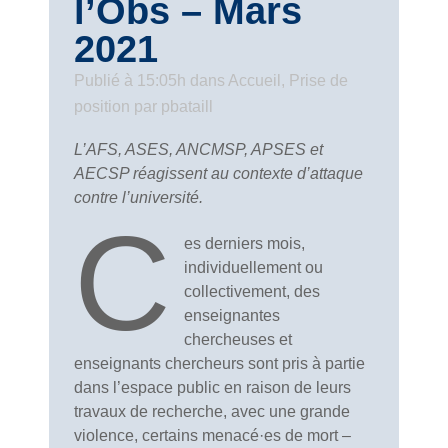
l’Obs – Mars
2021
Publié à 15:05h
dans
Accueil
,
Prise de
position
par
pbataill
L’AFS, ASES, ANCMSP, APSES et
AECSP réagissent au contexte d’attaque
contre l’université.
C
es derniers mois,
individuellement ou
collectivement, des
enseignantes
chercheuses et
enseignants chercheurs sont pris à partie
dans l’espace public en raison de leurs
travaux de recherche, avec une grande
violence, certains menacé·es de mort –