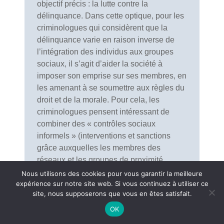
objectif précis : la lutte contre la
délinquance. Dans cette optique, pour les
criminologues qui considèrent que la
délinquance varie en raison inverse de
l’intégration des individus aux groupes
sociaux, il s’agit d’aider la société à
imposer son emprise sur ses membres, en
les amenant à se soumettre aux règles du
droit et de la morale. Pour cela, les
criminologues pensent intéressant de
combiner des « contrôles sociaux
informels » (interventions et sanctions
grâce auxquelles les membres des
réseaux et les groupes de proximité
s’encouragent mutuellement à se
Nous utilisons des cookies pour vous garantir la meilleure
conformer aux règles du jeu social), de la
expérience sur notre site web. Si vous continuez à utiliser ce
site, nous supposerons que vous en êtes satisfait.
« prévention situationnelle » (mesures
non-pénales ayant pour but d’empêcher le
OK
passage à l’acte en modifiant les