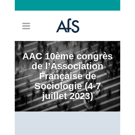
Connexion
AAC 10ème congrès
de l’Association
Française de
Sociologie (4-7
juillet 2023)