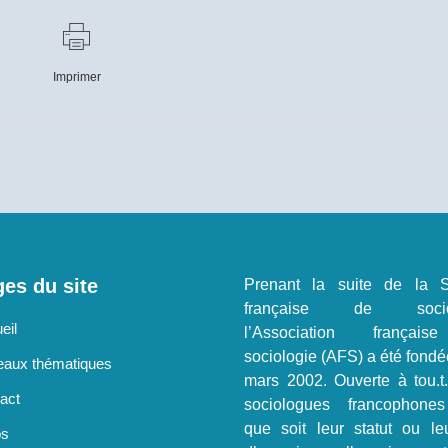
Imprimer
es du site
Prenant la suite de la S
française de sociol
eil
l’Association françai
sociologie (AFS) a été fondé
aux thématiques
mars 2002. Ouverte à tou.t
act
sociologues francophone
que soit leur statut ou le
os