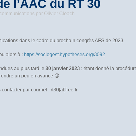
de l’AAC du RT 30
/ communications
par
Olivier Cleach
nications dans le cadre du prochain congrès AFS de 2023.
u alors à :
https://sociogest.hypotheses.org/3092
ndues au plus tard le
30 janvier 202
3 : étant donné la procédur
prendre un peu en avance 😉
ntacter par courriel : rt30[at]free.fr