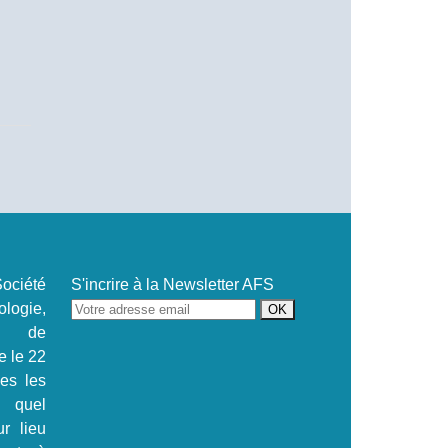
ociété
S'incrire à la Newsletter AFS
ogie,
se de
e le 22
.es les
s quel
ur lieu