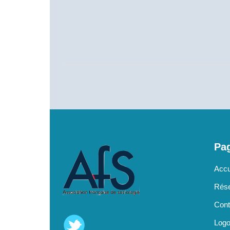
Pag
Accu
Rése
Cont
Log