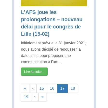
L’AFS joue les
prolongations – nouveau
délai pour le congrès de
Lille (15-02)
Initialement prévue le 31 janvier 2021,
nous avons décidé de repousser la
date limite pour proposer une
communication à l'un ...
Lire la suite...
«
‹
15
16
17
18
19
›
»