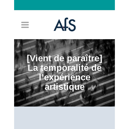
Connexion
[Vient de paraître]
La temporalité de
l’expérience
artistique