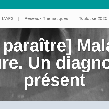
L’AFS
Réseaux Thématiques
Toulouse 2025
 paraître] Ma
ure. Un diagn
présent