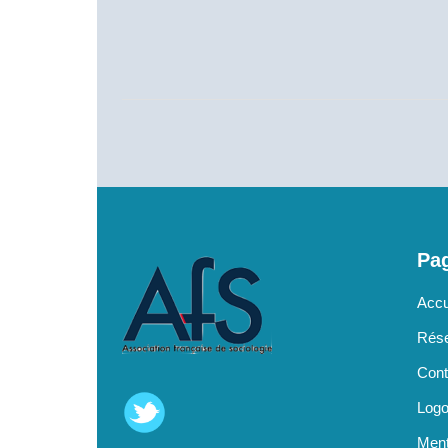
Pag
Accu
Rése
Cont
Log
Ment