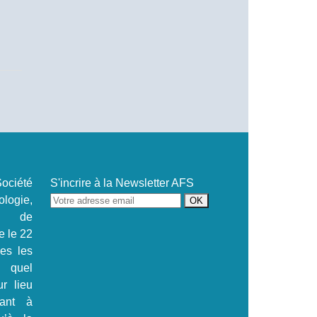
ociété
S'incrire à la Newsletter AFS
ogie,
se de
e le 22
.es les
s quel
ur lieu
tant à