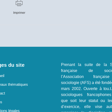
Imprimer
es du site
Prenant la suite de la S
française de sociol
eil
l’Association françai
sociologie (AFS) a été fondé
aux thématiques
mars 2002. Ouverte à tou.t
act
sociologues francophone
que soit leur statut ou le
os
d’exercice, elle vise au
ions légales