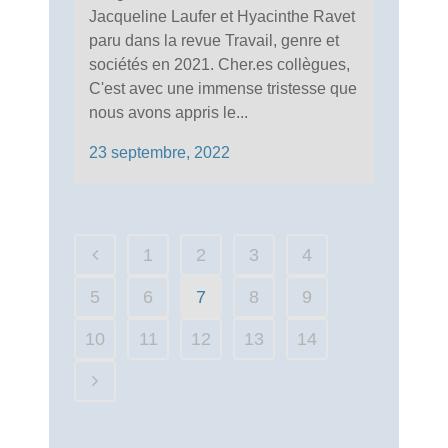
Jacqueline Laufer et Hyacinthe Ravet
paru dans la revue Travail, genre et
sociétés en 2021. Cher.es collègues,
C'est avec une immense tristesse que
nous avons appris le...
23 septembre, 2022
1
2
3
4
5
6
7
8
9
10
11
12
13
14