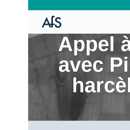
Appel à
avec Pi
harcè