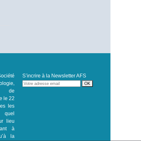
ociété
S'incrire à la Newsletter AFS
ogie,
se de
e le 22
.es les
s quel
ur lieu
tant à
u’à la