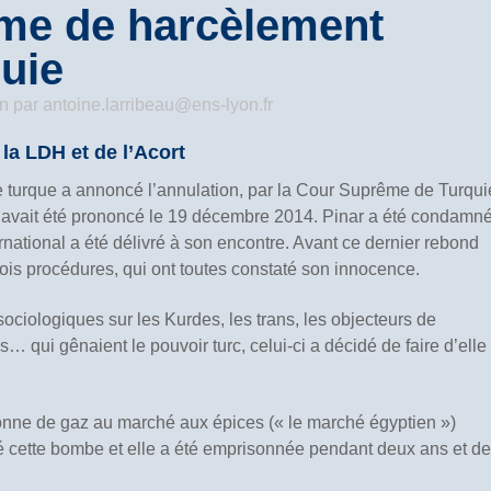
time de harcèlement
quie
on
par
antoine.larribeau@ens-lyon.fr
la LDH et de l’Acort
lle turque a annoncé l’annulation, par la Cour Suprême de Turqui
 avait été prononcé le 19 décembre 2014. Pinar a été condamn
ernational a été délivré à son encontre. Avant ce dernier rebond
rois procédures, qui ont toutes constaté son innocence.
ociologiques sur les Kurdes, les trans, les objecteurs de
s… qui gênaient le pouvoir turc, celui-ci a décidé de faire d’elle
bonne de gaz au marché aux épices (« le marché égyptien »)
osé cette bombe et elle a été emprisonnée pendant deux ans et de