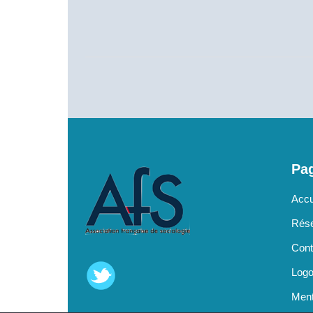
Pag
Accu
Rése
Cont
Log
Ment