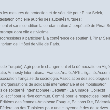
 les mesures de protection et de sécurité pour Pinar Selek,
estation officielle auprès des autorités turques ;
ment et sans condition la condamnation à perpétuité de Pinar S
errompu dont elle est victime.
ogressistes à participer à la conférence de soutien à Pinar Sel
torium de l’Hôtel de ville de Paris.
s de Turquie), Agir pour le changement et la démocratie en Algé
tie, Amnesty International France, Anafé, APEL Egalité, Assem
ociation française de sociologie, Association des sociologues
d’organisations de solidarité internationale et de mobilisation
es de solidarité internationale (Cedetim), La Cimade, Collectif
ollectif pour le rêve commun, Comité pour le respect des liberté
Editions des femmes-Antoinette Fouque, Editions iXe, Fédérat
, Fédération des Tunisiens pour une citoyenneté des deux rives