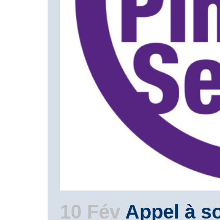
10 Fév
Appel à so