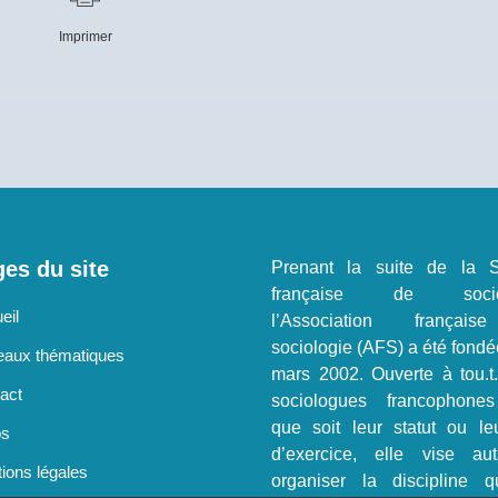
Imprimer
es du site
Prenant la suite de la S
française de sociol
eil
l’Association françai
sociologie (AFS) a été fondé
aux thématiques
mars 2002. Ouverte à tou.t
act
sociologues francophone
que soit leur statut ou le
os
d’exercice, elle vise au
ions légales
organiser la discipline q