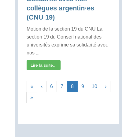
collègues argentin·es
(CNU 19)
Motion de la section 19 du CNU La
section 19 du Conseil national des
universités exprime sa solidarité avec
nos ...
Lire la suite...
«
‹
6
7
8
9
10
›
»