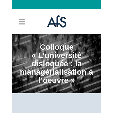
Connexion
Colloque
« L’université
disloquée : la
managérialisation à
l’oeuvre »