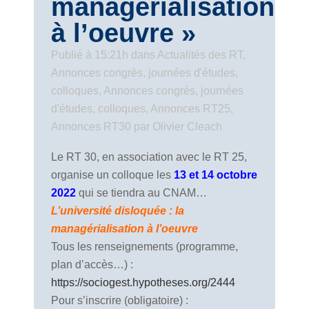
managérialisation
à l’oeuvre »
Publié à 15:21h
dans
Actualités des RT
,
Annonces congrès, journées d'études,
colloques
,
Annonces congrès, journées
d'études, colloques
,
Annonces RT25
,
Annonces RT30
par
Olivier Cleach
Le RT 30, en association avec le RT 25,
organise un colloque les
13 et 14 octobre
2022
qui se tiendra au CNAM…
L’université disloquée : la
managérialisation à l’oeuvre
Tous les renseignements (programme,
plan d’accès…) :
https://sociogest.hypotheses.org/2444
Pour s’inscrire (obligatoire) :