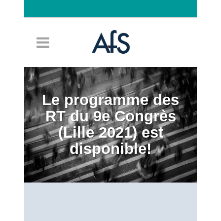
Connexion
Le programme des
RT du 9e Congrès
(Lille 2021) est
disponible!