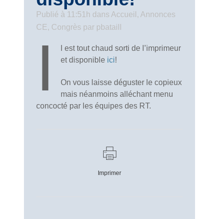
Publié à 11:51h
dans
Accueil
,
Annonces
CE
,
Congrès
par
pbataill
I
l est tout chaud sorti de l’imprimeur
et disponible
ici
!
On vous laisse déguster le copieux
mais néanmoins alléchant menu
concocté par les équipes des RT.
Imprimer