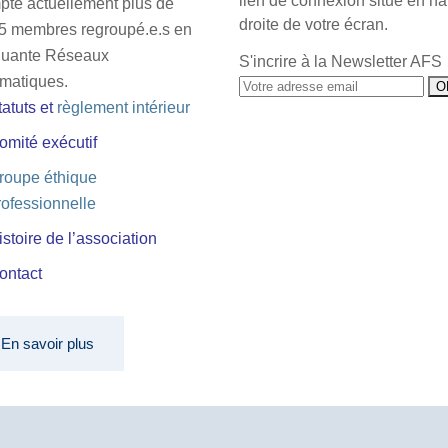
lien de connexion situé en ha
pte actuellement plus de
droite de votre écran.
5 membres regroupé.e.s en
quante Réseaux
S'incrire à la Newsletter AFS
matiques.
tatuts
et
règlement intérieur
omité exécutif
roupe éthique
rofessionnelle
istoire de l’association
ontact
En savoir plus