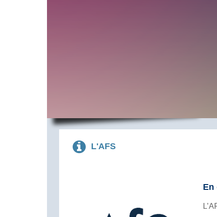
L'AFS
En 
L’A