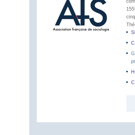
com
155
cin
Thé
S
C
G
p
H
C