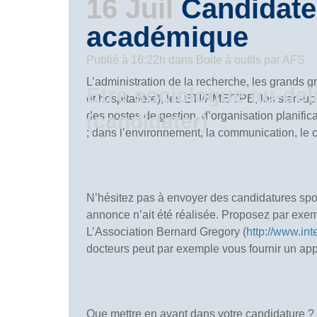
16 Juil
Candidate
par votre profil de sociologue.
académique
Publié à 16:22h
dans
Boite à outils
par
AFS
L’administration de la recherche, les grands gro
Etre sociologue au-d
et hospitalière), les ETI/PME/TPE, les start-u
(candidater)
des postes de gestion, d’organisation planifica
; dans l’environnement, la communication, le c
N’hésitez pas à envoyer des candidatures spo
annonce n’ait été réalisée. Proposez par exemp
L’Association Bernard Gregory (
http://www.inte
docteurs peut par exemple vous fournir un app
Que mettre en avant dans votre candidature ? 