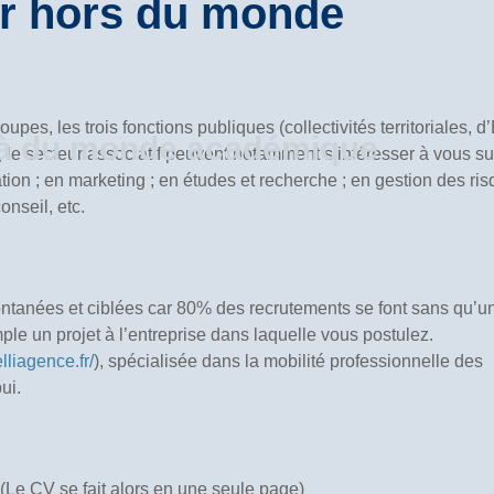
r hors du monde
upes, les trois fonctions publiques (collectivités territoriales, d’
elà du monde académique
p, le secteur associatif peuvent notamment s’intéresser à vous su
tion ; en marketing ; en études et recherche ; en gestion des ri
onseil, etc.
ntanées et ciblées car 80% des recrutements se font sans qu’u
le un projet à l’entreprise dans laquelle vous postulez.
lliagence.fr/
), spécialisée dans la mobilité professionnelle des
ui.
(Le CV se fait alors en une seule page)