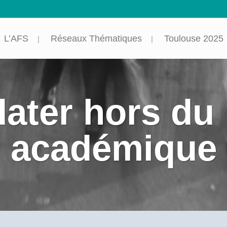
L’AFS
Réseaux Thématiques
Toulouse 2025
ater hors d
académique