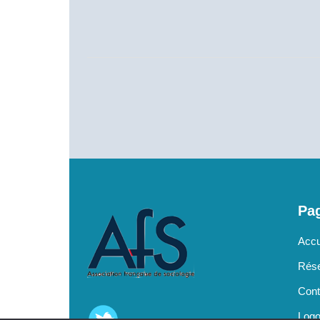
Pag
Accu
Rése
Cont
Log