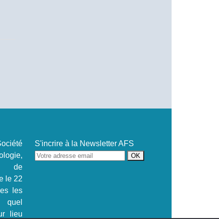
ociété
S'incrire à la Newsletter AFS
ogie,
se de
e le 22
.es les
s quel
ur lieu