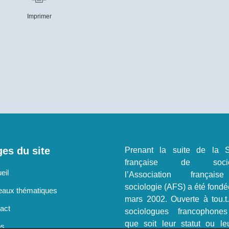
Imprimer
es du site
Prenant la suite de la S
française de sociol
eil
l’Association françai
sociologie (AFS) a été fondé
aux thématiques
mars 2002. Ouverte à tou.t
act
sociologues francophone
que soit leur statut ou le
os