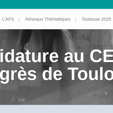
L’AFS
Réseaux Thématiques
Toulouse 2025
idature au CE
grès de Toul