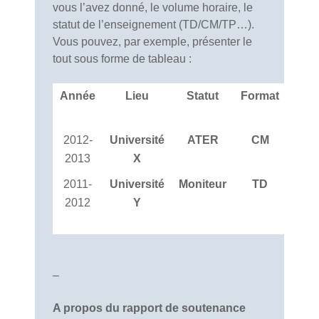
vous l’avez donné, le volume horaire, le
statut de l’enseignement (TD/CM/TP…).
Vous pouvez, par exemple, présenter le
tout sous forme de tableau :
Année
Lieu
Statut
Format
2012-
Université
ATER
CM
« Ép
2013
X
2011-
Université
Moniteur
TD
«
2012
Y
théo
so
–
A propos du rapport de soutenance