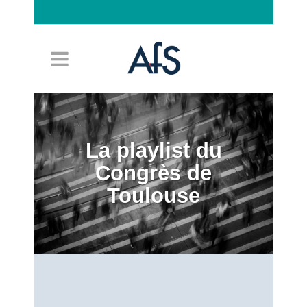
Connexion
La playlist du
Congrès de
Toulouse