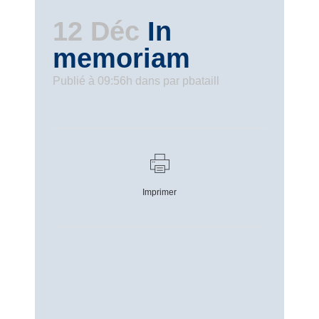
12 Déc
In
memoriam
Publié à 09:56h
dans
par
pbataill
Imprimer