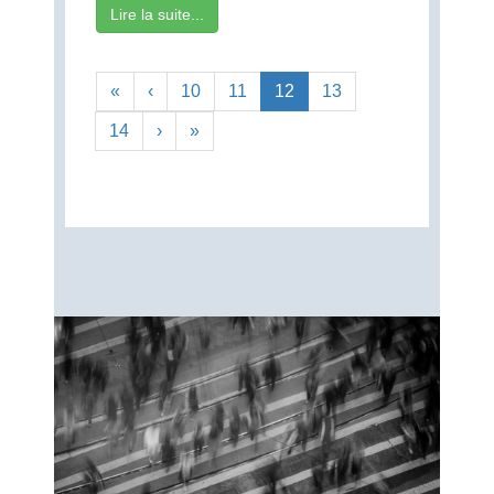
Lire la suite...
«
‹
10
11
12
13
14
›
»