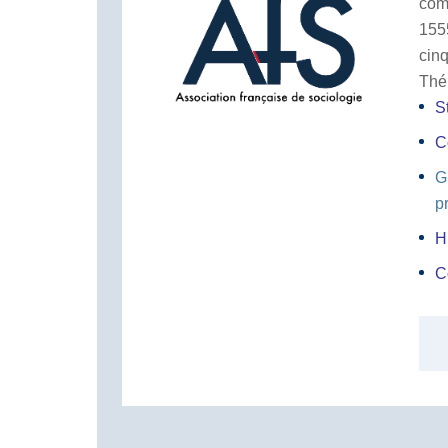
com
155
cin
Thé
S
C
G
p
H
C