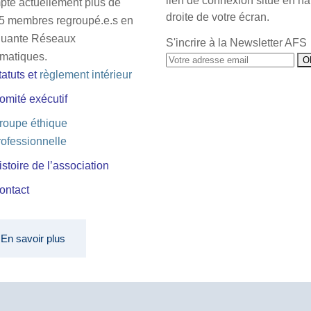
lien de connexion situé en ha
pte actuellement plus de
droite de votre écran.
5 membres regroupé.e.s en
quante Réseaux
S'incrire à la Newsletter AFS
matiques.
tatuts
et
règlement intérieur
omité exécutif
roupe éthique
rofessionnelle
istoire de l’association
ontact
En savoir plus