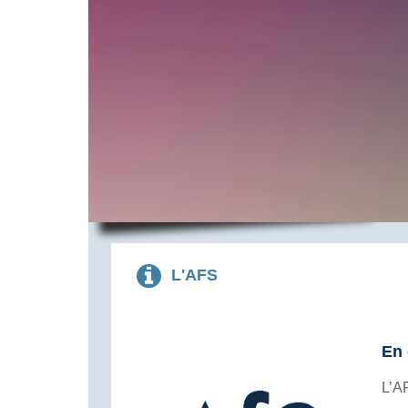
L'AFS
En 
L’A