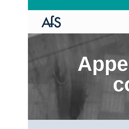
Appel
c