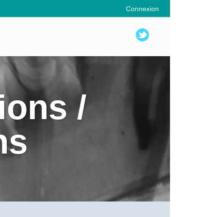
Connexion
ions /
ns