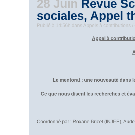
28 Juin
Revue Sci
sociales, Appel 
Publié à 14:56h
dans
Appels à contributions 
Appel à contributi
A
Le mentorat : une nouveauté dans 
Ce que nous disent les recherches et éva
Coordonné par : Roxane Bricet (INJEP), Aude