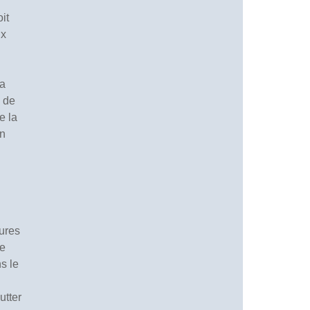
oit
ux
la
, de
e la
on
tures
ue
s le
utter