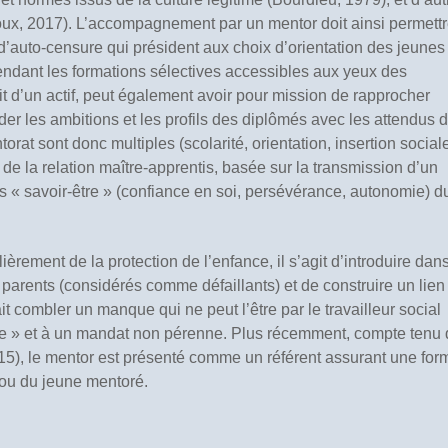
uvoux, 2017). L’accompagnement par un mentor doit ainsi permett
d’auto-censure qui président aux choix d’orientation des jeunes
rendant les formations sélectives accessibles aux yeux des
t d’un actif, peut également avoir pour mission de rapprocher
ider les ambitions et les profils des diplômés avec les attendus 
torat sont donc multiples (scolarité, orientation, insertion social
e de la relation maître-apprentis, basée sur la transmission d’un
 les « savoir-être » (confiance en soi, persévérance, autonomie) d
ièrement de la protection de l’enfance, il s’agit d’introduire dans
 parents (considérés comme défaillants) et de construire un lien
t combler un manque qui ne peut l’être par le travailleur social
le » et à un mandat non pérenne. Plus récemment, compte tenu
015), le mentor est présenté comme un référent assurant une for
t ou du jeune mentoré.