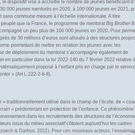
 le dispositif vise à accroître le nombre de jeunes bénéficiant d
30 000 jeunes mentorés en 2020, à 100 000 jeunes en 2021, p
t sans commune mesure à l’échelle internationale. A titre
us peuplé que la France, le programme de mentorat
Big Brother B
 accompagné un peu plus de 100 000 jeunes en 2020. Pour perme
près de 30 millions d’euros sont alloués à des structures propo
orme permettant de mettre en relation les jeunes avec les
hase de déploiement du mentorat s’accompagne également de
 et en particulier dans la loi 2022-140 du 7 février 2022 relative à
 systématiquement proposé à l’enfant pris en charge par le servic
ntor » (Art L.222-2-6-II).
r » traditionnellement utilisé dans le champ de l’école, de « coa
parrain » prédominant en protection de l’enfance. Ce phénomène
eversement dans les recrutements des structures de l’économi
ateurs issus du milieu associatif côtoient aujourd’hui les cadres
zuech & Darbus, 2011). Pour ces nouveaux acteurs, l’essaima