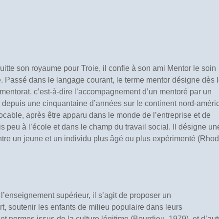
itte son royaume pour Troie, il confie à son ami Mentor le soin
 Passé dans le langage courant, le terme mentor désigne dès l
mentorat, c’est-à-dire l’accompagnement d’un mentoré par un
l depuis une cinquantaine d’années sur le continent nord-améri
cable, après être apparu dans le monde de l’entreprise et de
uis peu à l’école et dans le champ du travail social. Il désigne un
entre un jeune et un individu plus âgé ou plus expérimenté (Rhod
s l’enseignement supérieur, il s’agit de proposer un
, soutenir les enfants de milieu populaire dans leurs
et normes issus de la culture légitime (Bourdieu, 1979), et d’aut