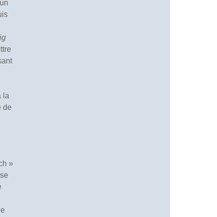
’un
uis
ig
ttre
sant
 la
e de
ch »
 se
e
ge