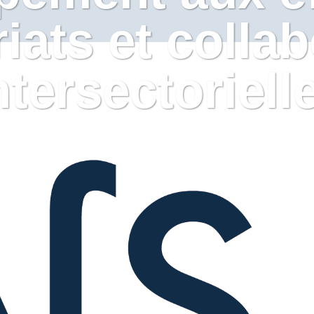
iats et colla
ntersectoriell