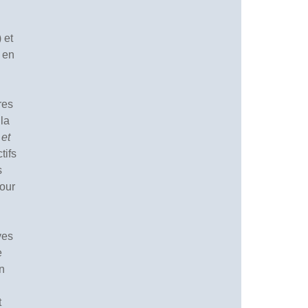
 et
, en
res
 la
y
et
tifs
s
pour
ves
e
an
t