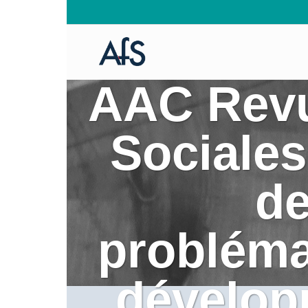
AAC Revu
Sociales
de
probléma
dévelop