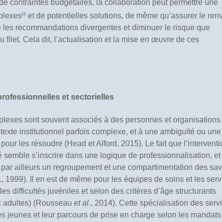
e contraintes budgétaires, la collaboration peut permettre une
plexes
et de potentielles solutions, de même qu’assurer le ren
[3]
e les recommandations divergentes et diminuer le risque que
 filet. Cela dit, l’actualisation et la mise en œuvre de ces
rofessionnelles et sectorielles
plexes sont souvent associés à des personnes et organisations
ntexte institutionnel parfois complexe, et à une ambiguïté ou une
ur les résoudre (Head et Alford, 2015). Le fait que l’interventi
é semble s’inscrire dans une logique de professionnalisation, et
e par ailleurs un regroupement et une compartimentation des sav
., 1999). Il en est de même pour les équipes de soins et les ser
s difficultés juvéniles et selon des critères d’âge structurants
x adultes) (Rousseau
et al
., 2014). Cette spécialisation des serv
des jeunes et leur parcours de prise en charge selon les mandats