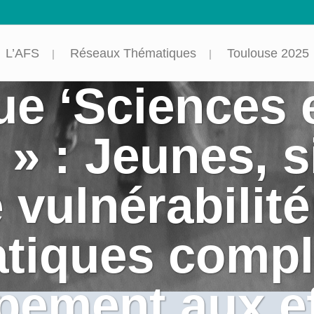
L’AFS
Réseaux Thématiques
Toulouse 2025
e ‘Sciences e
 » : Jeunes, s
 vulnérabilité
tiques compl
pement aux ef