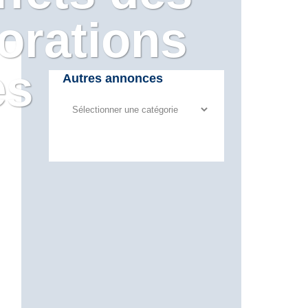
borations
es
Autres annonces
Autres
annonces