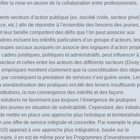
fier la mise en œuvre de la collaboration entre professionnels.
rents secteurs d’action publique (ex. société civile, secteur privé)
tice, etc.) afin de répondre à l’ensemble des besoins des jeunes
 leur famille comportent des défis que l’on peut associer aux
ères incluent les intérêts particuliers d’un groupe d’acteurs, les
roupes sociaux auxquels on associe des logiques d’action prop
s cadres juridiques, politiques et administratifs, peut influencer à
secteur et celles entre les acteurs des différents secteurs (Diva
es empiriques montrent clairement que la concrétisation des objec
et par conséquent la prestation de services n’est guère aisée. Le
la standardisation des pratiques ont été des leviers insuffisants 
institutions, la non convergence des intérêts et des façons
 solutions ne favorisent pas toujours l’émergence de pratiques
s jeunes en situation de vulnérabilité. Cependant, des initiati
 de mettre en place une approche plus holistique et territorialisé
n une offre de service intégrale et concertée. Par exemple le pl
0) appelait à une approche plus intégratrice, basée sur le
iplinaire, il en est de même pour les Programmes d’investissemen