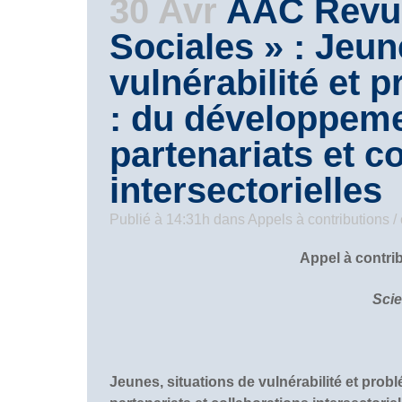
30 Avr
AAC Revue
Sociales » : Jeun
vulnérabilité et
: du développeme
partenariats et c
intersectorielles
Publié à 14:31h
dans
Appels à contributions 
Appel à contri
Scie
Jeunes, situations de vulnérabilité et pro