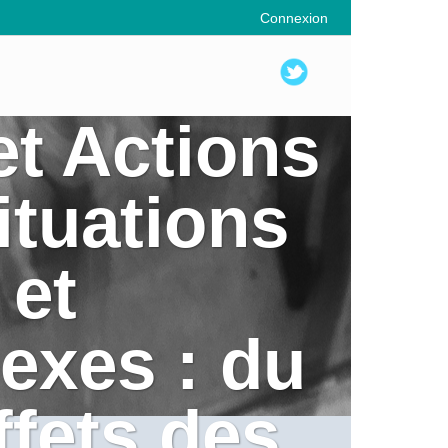
Connexion
t Actions
ituations
 et
exes : du
fets des