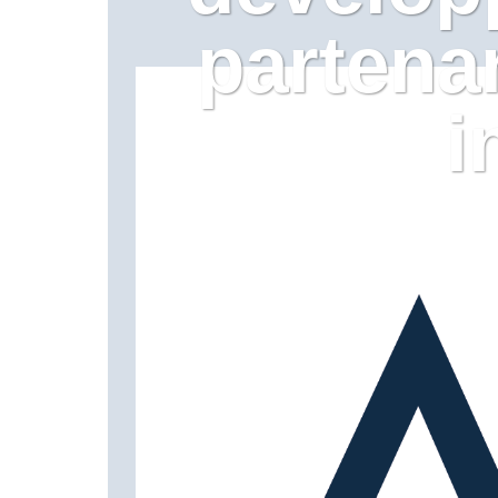
partenar
i