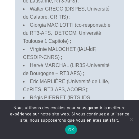
de Lausanne, RT3-AFS) ;
Walter GRECO (DISPES, Université
de Calabre, CRITIS) ;
Giorgia MACILOTTI (co-responsable
du RT3-AFS, IDETCOM, Université
Toulouse 1 Capitole) ;
Virginie MALOCHET (IAU-ÎdF,
CESDIP-CNRS) ;
Hervé MARCHAL (LIR3S-Université
de Bourgogne – RT3 AFS) ;
Eric MARLIÈRE (Université de Lille,
CeRIES, RT3-AFS, ACOFIS);
Régis PIERRET (IRTS-IDS
Normandie, RT3-AFS, ACOFIS, CRITIS) ;
Nous utilisons des cookies pour vous garantir la meilleure
Isabelle RAFFESTIN (RT3-AFS,
expérience sur notre site web. Si vous continuez à utiliser ce
site, nous supposerons que vous en êtes satisfait.
Université de Montréal);
OK
François SENTIS (SocialLab – IRTS
Paca et Corse, ACOFIS, CRITIS) ;