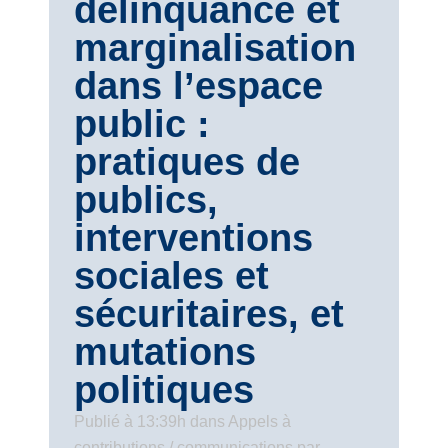
délinquance et
marginalisation
dans l’espace
public :
pratiques de
publics,
interventions
sociales et
sécuritaires, et
mutations
politiques
Publié à 13:39h
dans
Appels à
contributions / communications
par