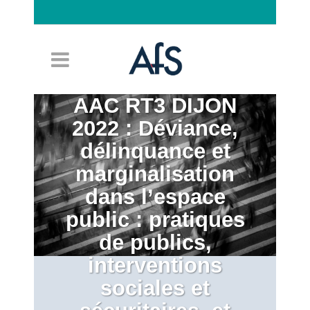
Connexion
AAC RT3 DIJON
2022 : Déviance,
délinquance et
marginalisation
dans l’espace
public : pratiques
de publics,
interventions
sociales et