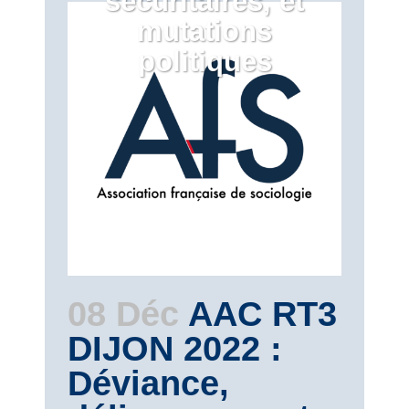
sécuritaires, et
mutations
politiques
08 Déc
AAC RT3
DIJON 2022 :
Déviance,