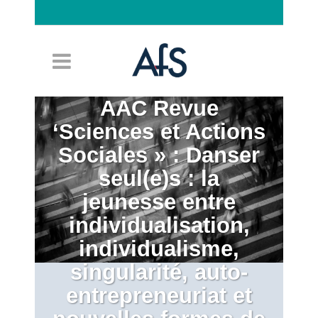
Connexion
AAC Revue
‘Sciences et Actions
Sociales » : Danser
seul(e)s : la
jeunesse entre
individualisation,
individualisme,
singularité, auto-
entrepreneuriat et