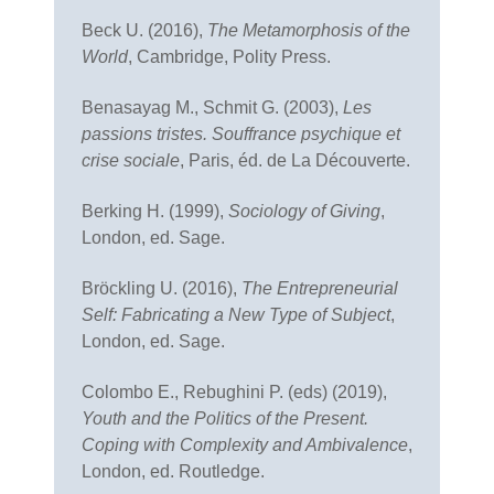
Beck U. (2016),
The Metamorphosis of the
World
, Cambridge, Polity Press.
Benasayag M., Schmit G. (2003),
Les
passions tristes. Souffrance psychique et
crise sociale
, Paris, éd. de La Découverte.
Berking H. (1999),
Sociology of Giving
,
London, ed. Sage.
Bröckling U. (2016),
The Entrepreneurial
Self: Fabricating a New Type of Su
bject
,
London, ed. Sage.
Colombo E., Rebughini P. (eds) (2019),
Youth and the Politics of the Present.
Coping with Complexity and Ambivalence
,
London, ed. Routledge.