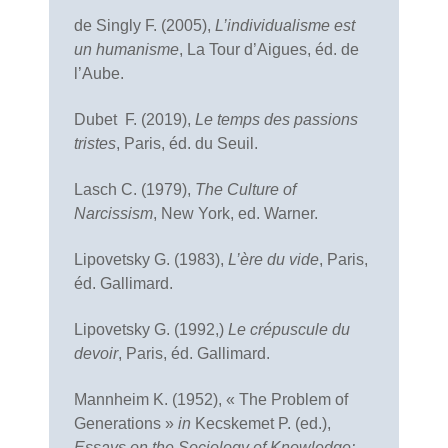
de Singly F. (2005),
L’individualisme est
un humanisme
, La Tour d’Aigues, éd. de
l’Aube.
Dubet F. (2019),
Le temps des passions
tristes
, Paris, éd. du Seuil.
Lasch C. (1979),
The Culture of
Narci
ssism
, New York, ed. Warner.
Lipovetsky G. (1983),
L’ère du vide
, Paris,
éd. Gallimard.
Lipovetsky G. (1992,)
Le crépuscule du
devoir
, Paris, éd. Gallimard.
Mannheim K. (1952), « The Problem of
Generations »
in
Kecskemet P. (ed.),
Essays on the Sociology of Knowledge: