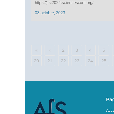
https://jist2024.sciencesconf.org/...
03 octobre, 2023
2
3
4
5
20
21
22
23
24
25
Pag
Accu