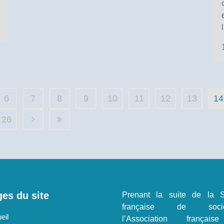
6
7
8
9
10
11
12
13
14
26
es du site
Prenant la suite de la S
française de sociol
eil
l’Association françai