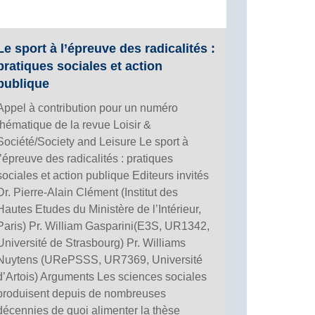
Le sport à l’épreuve des radicalités :
pratiques sociales et action
publique
Appel à contribution pour un numéro
thématique de la revue Loisir &
Société/Society and Leisure Le sport à
l’épreuve des radicalités : pratiques
sociales et action publique Editeurs invités
Dr. Pierre-Alain Clément (Institut des
Hautes Etudes du Ministère de l’Intérieur,
Paris) Pr. William Gasparini(E3S, UR1342,
Université de Strasbourg) Pr. Williams
Nuytens (URePSSS, UR7369, Université
d’Artois) Arguments Les sciences sociales
produisent depuis de nombreuses
décennies de quoi alimenter la thèse