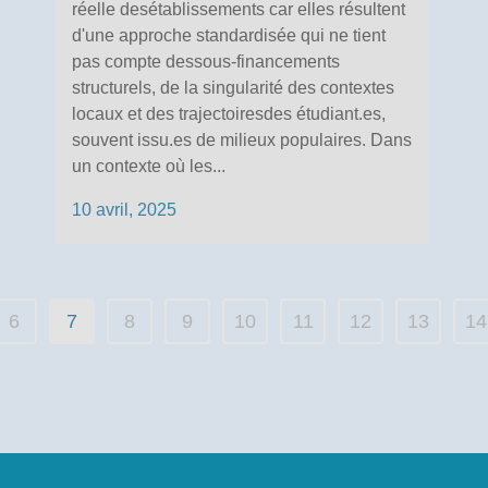
réelle desétablissements car elles résultent
d'une approche standardisée qui ne tient
pas compte dessous-financements
structurels, de la singularité des contextes
locaux et des trajectoiresdes étudiant.es,
souvent issu.es de milieux populaires. Dans
un contexte où les...
10 avril, 2025
6
7
8
9
10
11
12
13
14