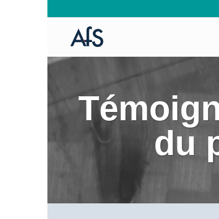
Témoign
du 