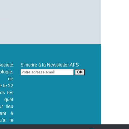
ociété
S'incrire à la Newsletter AFS
ogie,
se de
e le 22
.es les
s quel
ur lieu
tant à
u’à la