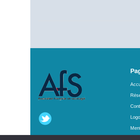
Pag
Accu
Rése
Cont
Log
Ment