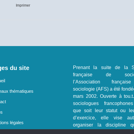
Imprimer
es du site
Prenant la suite de la S
française de sociol
eil
l’Association françai
sociologie (AFS) a été fondé
aux thématiques
mars 2002. Ouverte à tou.t
act
sociologues francophone
que soit leur statut ou le
os
d’exercice, elle vise au
ions légales
organiser la discipline q
représenter.