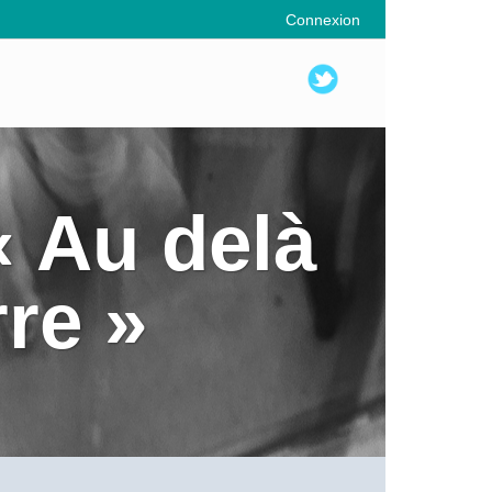
Connexion
 Au delà
re »