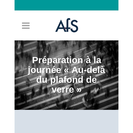
Connexion
Préparation à la
journée « Au-delà
du plafond de
verre »