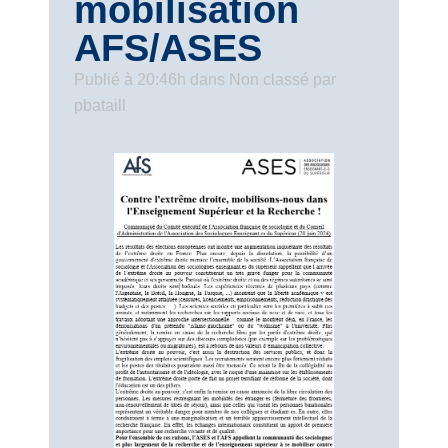
mobilisation
AFS/ASES
Publié à 20:46h
dans
Non classé
par
pbataill