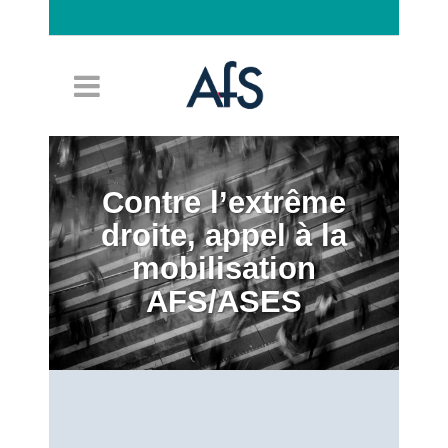
Connexion
Contre l’extrême
droite, appel à la
mobilisation
AFS/ASES