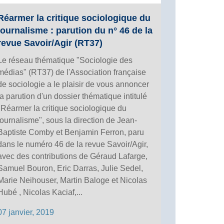
Réarmer la critique sociologique du
journalisme : parution du n° 46 de la
revue Savoir/Agir (RT37)
Le réseau thématique "Sociologie des
médias" (RT37) de l'Association française
de sociologie a le plaisir de vous annoncer
la parution d'un dossier thématique intitulé
"Réarmer la critique sociologique du
journalisme", sous la direction de Jean-
Baptiste Comby et Benjamin Ferron, paru
dans le numéro 46 de la revue Savoir/Agir,
avec des contributions de Géraud Lafarge,
Samuel Bouron, Eric Darras, Julie Sedel,
Marie Neihouser, Martin Baloge et Nicolas
Hubé , Nicolas Kaciaf,...
07 janvier, 2019