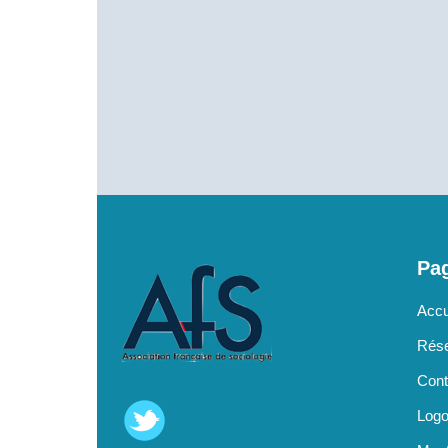
Pag
Accu
Rése
Cont
Log