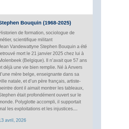
Stephen Bouquin (1968-2025)
Historien de formation, sociologue de
métier, scientifique militant
Jean Vandewattyne Stephen Bouquin a été
retrouvé mort le 21 janvier 2025 chez lui à
Molenbeek (Belgique). Il n’avait que 57 ans
et déjà une vie bien remplie. Né à Anvers
d’une mère belge, enseignante dans sa
ville natale, et d’un père français, artiste-
peintre dont il aimait montrer les tableaux,
Stephen était profondément ouvert sur le
monde. Polyglotte accompli, il supportait
mal les exploitations et les injustices....
13 avril, 2026