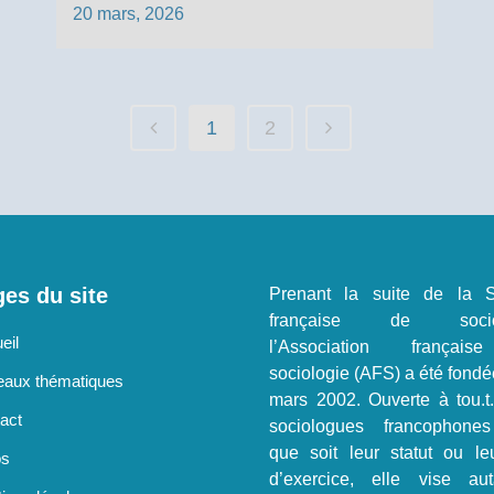
20 mars, 2026
1
2
es du site
Prenant la suite de la S
française de sociol
eil
l’Association françai
sociologie (AFS) a été fondé
aux thématiques
mars 2002. Ouverte à tou.t
act
sociologues francophone
que soit leur statut ou le
os
d’exercice, elle vise au