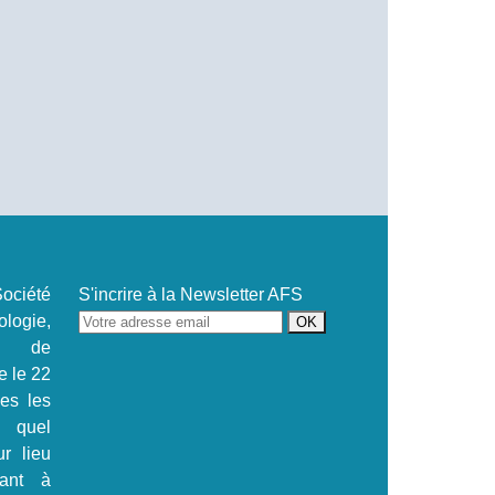
ociété
S'incrire à la Newsletter AFS
ogie,
se de
e le 22
.es les
s quel
ur lieu
tant à