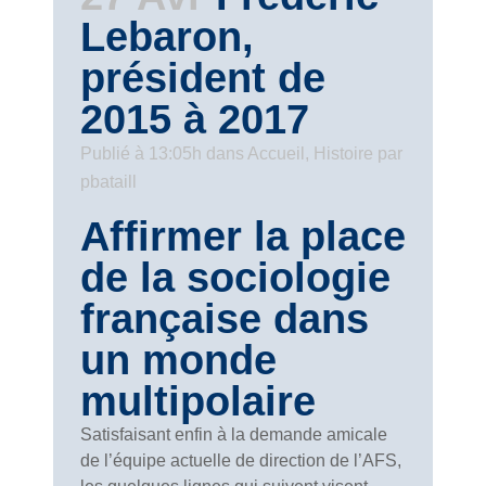
Lebaron,
président de
2015 à 2017
Publié à 13:05h
dans
Accueil
,
Histoire
par
pbataill
Affirmer la place
de la sociologie
française dans
un monde
multipolaire
Satisfaisant enfin à la demande amicale
de l’équipe actuelle de direction de l’AFS,