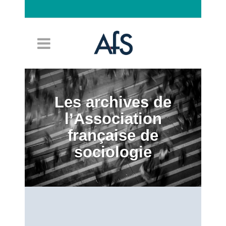
Connexion
Les archives de
l’Association
française de
sociologie