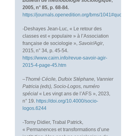
Bulletin de méthodologie sociologique
,
2005, n° 85, p. 68-84.
https://journals.openedition.org/bms/1041#quotation
-Deshayes Jean-Luc, « Le retour des
classes est « populaire » à l’Association
française de sociologie »,
Savoir/Agir
,
2015, n° 34, p. 45-54.
https://www.cairn.info/revue-savoir-agir-
2015-4-page-45.htm
–
Thomé Cécile, Dufoix Stéphane, Vannier
Patricia (eds), Socio-Logos, numéro
spécial
« Les vingt ans de l’AFS », 2023,
n° 19.
https://doi.org/10.4000/socio-
logos.6244
-Torny Didier, Trabal Patrick,
« Permanences et transformations d’une