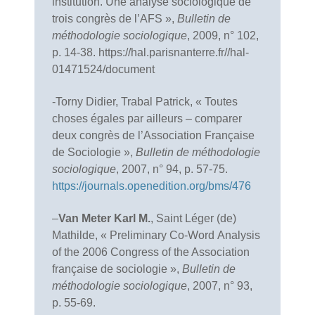
institution. Une analyse sociologique de
trois congrès de l’AFS »,
Bulletin de
méthodologie sociologique
, 2009, n° 102,
p. 14-38. https://hal.parisnanterre.fr//hal-
01471524/document
-Torny Didier, Trabal Patrick, « Toutes
choses égales par ailleurs – comparer
deux congrès de l’Association Française
de Sociologie »,
Bulletin de méthodologie
sociologique
, 2007, n° 94, p. 57-75.
https://journals.openedition.org/bms/476
–
Van Meter Karl M.
, Saint Léger (de)
Mathilde, « Preliminary Co-Word
Analysis
of the 2006 Congress of the Association
française de sociologie »,
Bulletin de
méthodologie sociologique
, 2007, n° 93,
p. 55-69.