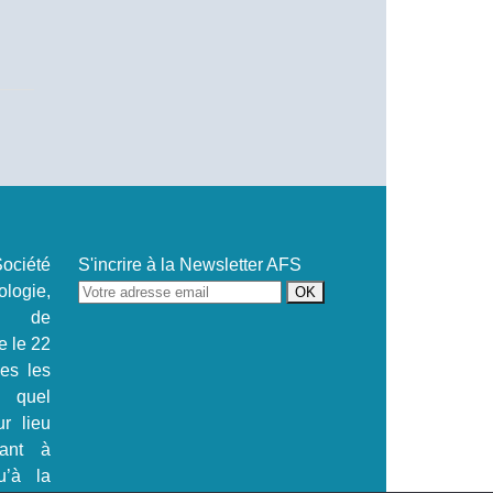
ociété
S'incrire à la Newsletter AFS
ogie,
se de
e le 22
.es les
s quel
ur lieu
tant à
u’à la