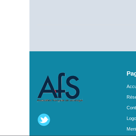
Pag
Accu
Rése
Cont
Log
Ment