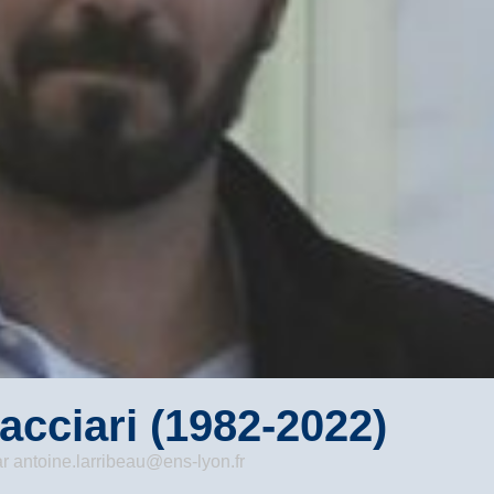
cciari (1982-2022)
ar
antoine.larribeau@ens-lyon.fr