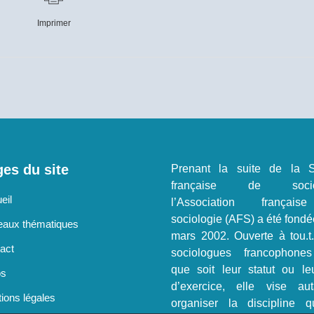
Imprimer
es du site
Prenant la suite de la S
française de sociol
eil
l’Association françai
sociologie (AFS) a été fondé
aux thématiques
mars 2002. Ouverte à tou.t
act
sociologues francophone
que soit leur statut ou le
os
d’exercice, elle vise au
ions légales
organiser la discipline q