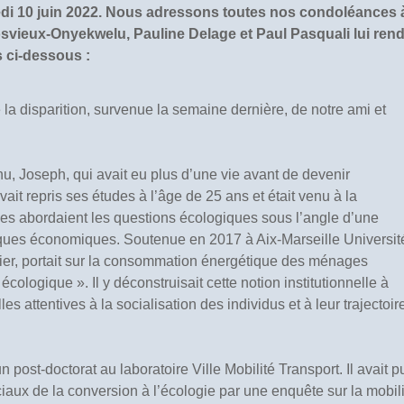
redi 10 juin 2022. Nous adressons toutes nos condoléances 
svieux-Onyekwelu, Pauline Delage et Paul Pasquali lui ren
 ci-dessous :
 la disparition, survenue la semaine dernière, de notre ami et
nu, Joseph, qui avait eu plus d’une vie avant de devenir
avait repris ses études à l’âge de 25 ans et était venu à la
ches abordaient les questions écologiques sous l’angle d’une
iques économiques. Soutenue en 2017 à Aix-Marseille Universit
nier, portait sur la consommation énergétique des ménages
 écologique ». Il y déconstruisait cette notion institutionnelle à
s attentives à la socialisation des individus et à leur trajectoir
post-doctorat au laboratoire Ville Mobilité Transport. Il avait p
ciaux de la conversion à l’écologie par une enquête sur la mobil