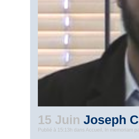
15 Juin
Joseph Ca
Publié à 15:13h
dans
Accueil
,
In memoriam
p