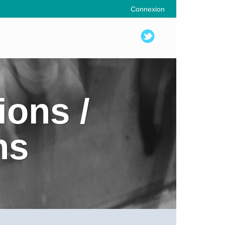
Connexion
ions /
ns