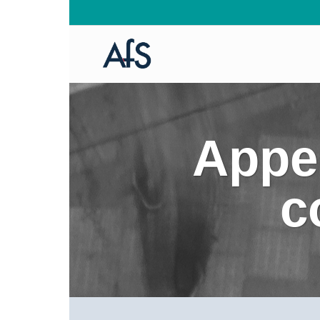
Appel
c