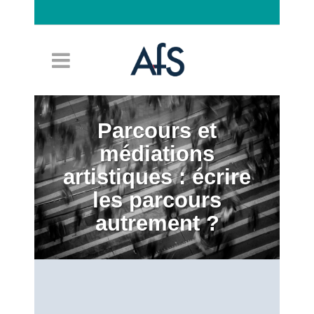
Connexion
Parcours et
médiations
artistiques : écrire
les parcours
autrement ?