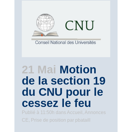
21 Mai
Motion
de la section 19
du CNU pour le
cessez le feu
Publié à 11:50h
dans
Accueil
,
Annonces
CE
,
Prise de position
par
pbataill