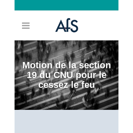
Connexion
Motion de la section
19 du CNU pour le
cessez le feu