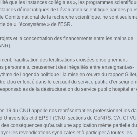
ilité que les instances collégiales », les programmes scientifiq
tances démocratiques de l’évaluation scientifique par des pair
e Comité national de la recherche scientifique, ne sont seulem
tie de « l’écosystème » de l’ESR.
 projets et la concentration des financements entre les mains de
ANR).
ment, fragilisation des fertilisations croisées enseignement-
des personnels, creusement des inégalités entre enseignant.es-
ythme de l’agenda politique : la mise en œuvre du rapport Gillet
utre clou enfoncé dans le cercueil du service public d’enseigne
sponsables de la déstructuration du service public hospitalier 
tion 19 du CNU appelle nos représentant.es professionnel.les d
les d’Universités et d’EPST (CNU, sections du CoNRS, CA, CFVU
des conséquences qu’aurait une application même partielle du
elayer les revendications syndicales et à participer à toutes les