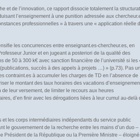
he et de l’innovation, ce rapport dissocie totalement la structura
réduisant l’enseignement à une punition adressée aux chercheur.
onstances professionnelles » à travers une « application réelle d
ntensifie les concurrences entre enseignant.es-chercheur.es, en
Professeur Junior et en jugeant a posteriori de la qualité des
s de 50 à 300 k€ avec sanction financière de l’université si les 
(publications, succès à des appels à projets …) » (p.73). Pas u
res contraint.es à accumuler les charges de TD en l’absence de
oriser le montant des taux horaires des vacations d’enseignemen
n de leur versement, de limiter le recours aux heures
ires, d’en finir avec les dérogations liées à leur cumul au-delà
es et les corps intermédiaires indépendants du service public
nt le gouvernement de la recherche entre les mains d’un duo – 
 le Président de la République ou la Première Ministre – éloigné