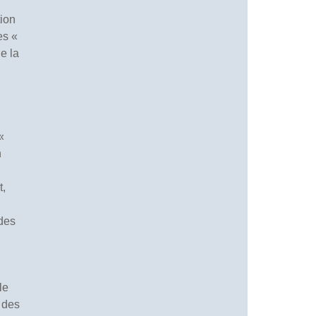
tion
es «
e la
«
n
t,
 des
le
 des