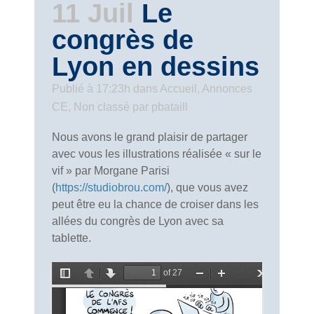
11 Juil
Le
congrès de
Lyon en dessins
Publié à 17:23h
dans
Accueil
,
Annonces
CE
,
Non classé
par
pbataill
Nous avons le grand plaisir de partager
avec vous les illustrations réalisée « sur le
vif » par Morgane Parisi
(
https://studiobrou.com/
), que vous avez
peut être eu la chance de croiser dans les
allées du congrès de Lyon avec sa
tablette.